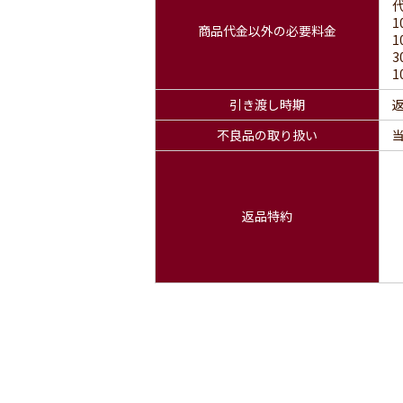
1
商品代金以外の必要料金
1
3
1
引き渡し時期
不良品の取り扱い
返品特約