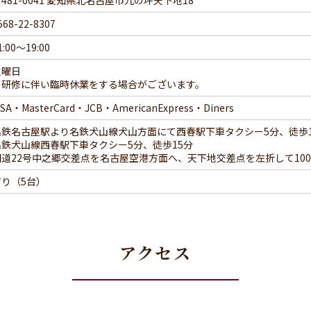
481-0041 愛知県北名古屋市九の坪天下地18
568-22-8307
1:00～19:00
火曜日
※研修に伴い臨時休業をする場合がございます。
ISA・MasterCard・JCB・AmericanExpress・Diners
名鉄名古屋駅より名鉄犬山線犬山方面にて西春駅下車タクシー5分、徒歩1
名鉄犬山線西春駅下車タクシー5分、徒歩15分
国道22号中之郷交差点を名古屋空港方面へ、天下地交差点を左折して10
有り（5台）
アクセス