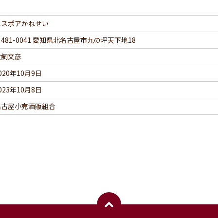
エスポアかねせい
481-0041 愛知県北名古屋市九の坪天下地18
犬飼文彦
020年10月9日
023年10月8日
名古屋小売酒販組合